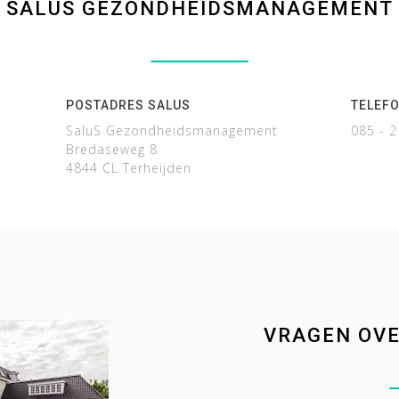
SALUS GEZONDHEIDSMANAGEMENT
POSTADRES SALUS
TELEF
SaluS Gezondheidsmanagement
085 - 
Bredaseweg 8
4844 CL Terheijden
VRAGEN OVE