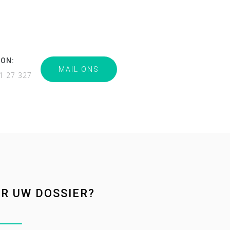
OON:
MAIL ONS
21 27 327
R UW DOSSIER?