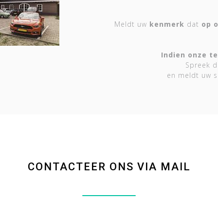
Meldt uw
kenmerk
dat
op o
Indien onze te
Spreek d
en meldt uw s
CONTACTEER ONS VIA MAIL