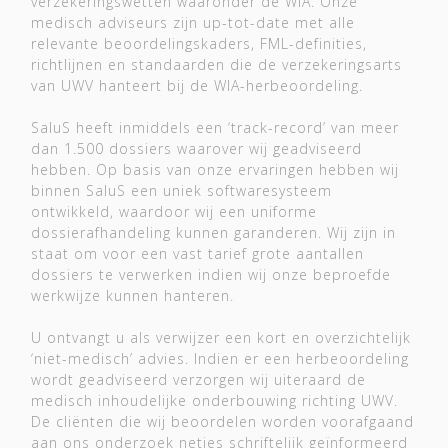
verzekeringswetten waaronder de WIA. Onze
medisch adviseurs zijn up-tot-date met alle
relevante beoordelingskaders, FML-definities,
richtlijnen en standaarden die de verzekeringsarts
van UWV hanteert bij de WIA-herbeoordeling.
SaluS heeft inmiddels een ‘track-record’ van meer
dan 1.500 dossiers waarover wij geadviseerd
hebben. Op basis van onze ervaringen hebben wij
binnen SaluS een uniek softwaresysteem
ontwikkeld, waardoor wij een uniforme
dossierafhandeling kunnen garanderen. Wij zijn in
staat om voor een vast tarief grote aantallen
dossiers te verwerken indien wij onze beproefde
werkwijze kunnen hanteren.
U ontvangt u als verwijzer een kort en overzichtelijk
‘niet-medisch’ advies. Indien er een herbeoordeling
wordt geadviseerd verzorgen wij uiteraard de
medisch inhoudelijke onderbouwing richting UWV.
De cliënten die wij beoordelen worden voorafgaand
aan ons onderzoek netjes schriftelijk geïnformeerd